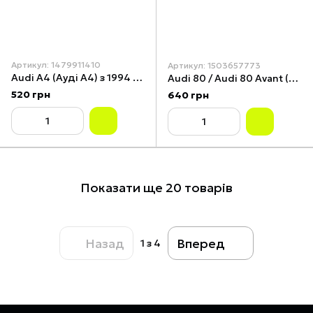
Артикул: 1479911410
Артикул: 1503657773
Audi A4 (Ауді А4) з 1994 р. Інструкція з ремонту й експлуатації. Книга.
Audi 80 / Audi 80 Avant (Ауді 80). Посібник з ремонту й експлуатації. Книга.
520 грн
640 грн
Показати ще 20 товарів
Назад
Вперед
1
з 4