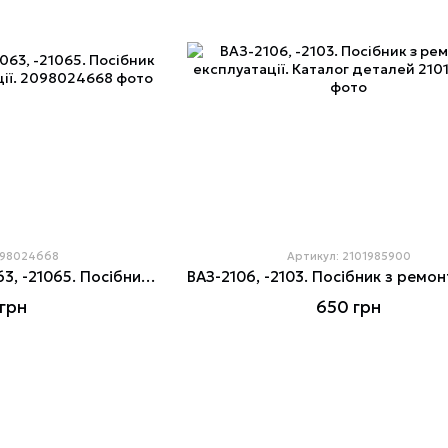
098024668
Артикул: 2101985900
ВАЗ-2106, -21061, -21063, -21065. Посібник з ремонту й експлуатації.
грн
650 грн