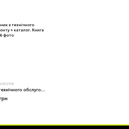
14352106
ВАЗ-2106. Посібник з технічного обслуговування та ремонту + каталог. Книга
грн