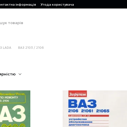
онтактна інформація
Угода користувача
З LADA
ВАЗ 2103 / 2106
ярністю