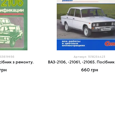
453619936
Артикул: 1518254423
сібник з ремонту.
грн
660 грн