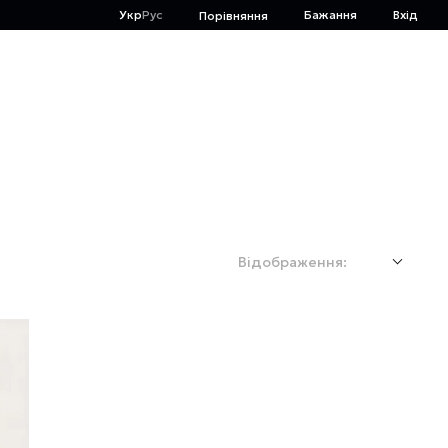
Укр
Рус
Бажання
Вхід
Порівняння
Відображення: