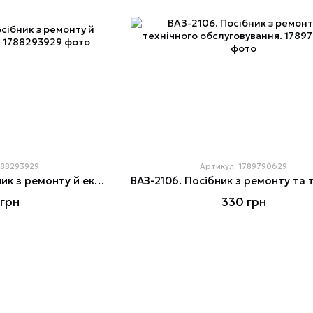
788293929
Артикул: 1789790629
ВАЗ-2103/2106. Посібник з ремонту й експлуатації. Ранок
грн
330 грн