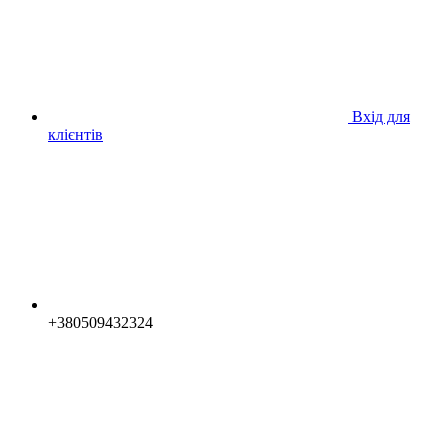
Вхід для
клієнтів
+380509432324