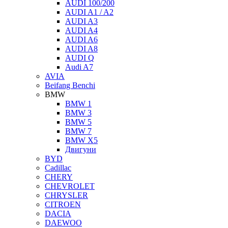
AUDI 100/200
AUDI A1 / A2
AUDI A3
AUDI A4
AUDI A6
AUDI A8
AUDI Q
Audi A7
AVIA
Beifang Benchi
BMW
BMW 1
BMW 3
BMW 5
BMW 7
BMW X5
Двигуни
BYD
Cadillaс
CHERY
CHEVROLET
CHRYSLER
CITROЕN
DACIA
DAEWOO