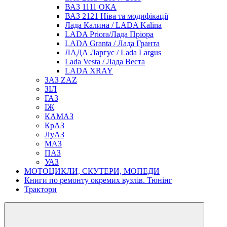
ВАЗ 1111 ОКА
ВАЗ 2121 Ніва та модифікації
Лада Калина / LADA Kalina
LADA Priora/Лада Пріора
LADA Granta / Лада Гранта
ЛАДА Ларгус / Lada Largus
Lada Vesta / Лада Веста
LADA XRAY
ЗАЗ ZAZ
ЗІЛ
ГАЗ
ІЖ
КАМАЗ
КрАЗ
ЛуАЗ
МАЗ
ПАЗ
УАЗ
МОТОЦИКЛИ, СКУТЕРИ, МОПЕДИ
Книги по ремонту окремих вузлів. Тюнінг
Трактори