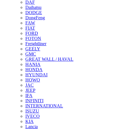
DAF
Daihatsu
DODGE
DongFeng
FAW
FIAT
FORD
FOTON
Freightliner
GEELY
GMC
GREAT WALL / HAVAL
HANIA
HONDA
HYUNDAI
HOWO
JAC
JEEP
IFA
INFINITI
INTERNATIONAL
ISUZU
IVECO
KIA
Lancia