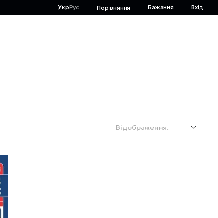
Укр
Рус
Бажання
Вхід
Порівняння
Відображення: