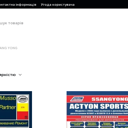
онтактна інформація
Угода користувача
SANG YONG
ярністю