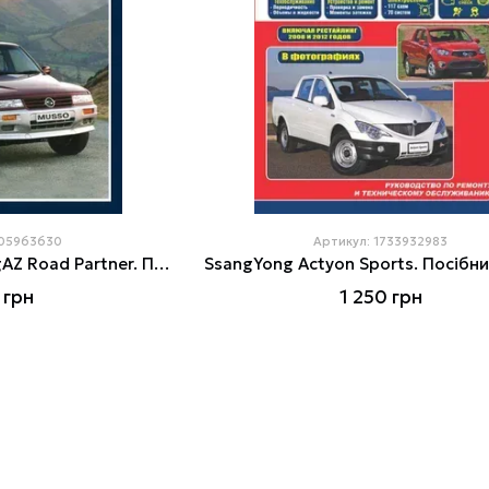
105963630
Артикул: 1733932983
SsangYong Musso, TagAZ Road Partner. Посібник з ремонту й експлуатації. Книга
 грн
1 250 грн