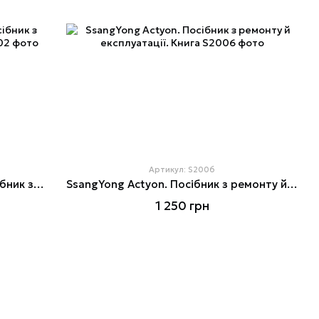
Артикул: S2006
SsangYong Rexton / Rexton II. Посібник з ремонту й експлуатації. Книга
SsangYong Actyon. Посібник з ремонту й експлуатації. Книга
1 250 грн