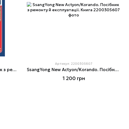
Артикул: 2200305607
SsangYong Actyon Sports. Посібник з ремонту й експлуатації.
SsangYong New Actyon/Korando. Посібник з ремонту й експлуатації. Книга
1 200 грн