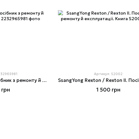
232965981
Артикул: S2002
SsangYong Kyron. Посібник з ремонту й експлуатації. Книга
 грн
1 500 грн