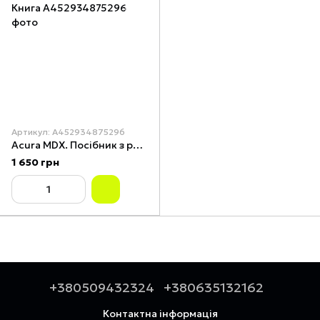
Артикул: A452934875296
Acura MDX. Посібник з ремонту та експлуатації. Книга
1 650 грн
+380509432324
+380635132162
Контактна інформація