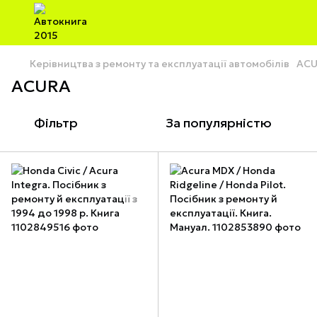
Керівництва з ремонту та експлуатації автомобілів
AC
ACURA
Фільтр
За популярністю