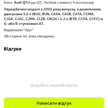
Audi Q7
Книга:
(Ауди Q7). Посібник з ремонту й експлуатації.
Передбачені моделі з 2005 року випуску, з дизельними
двигунами 3.0 л (BUG, BUN, CASA, CASB, CATA, CCMA,
CJGA, CJGC, CJMA, CLZB, CRCA) і 4.2 л (BTR, CCFA, CCFC) із
6- або 8-ступеневої АТ.
Видавництво "Арус"
396 сторінок А4, м'яка обкладинка.
Відгуки
Додайте перший відгук
Написати відгук