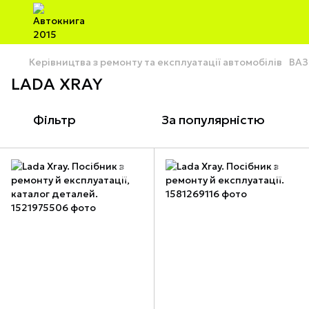
Керівництва з ремонту та експлуатації автомобілів
ВАЗ
LADA XRAY
Фільтр
За популярністю