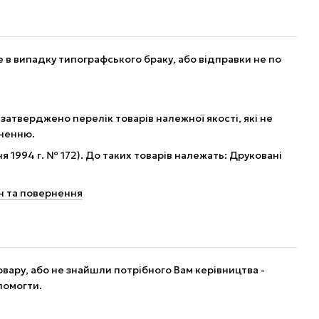
в випадку типографського браку, або відправки не по
 затверджено перелік товарів належної якості, які не
рненню.
я 1994 г. № 172). До таких товарів належать: Друковані
н та повернення
вару, або не знайшли потрібного Вам керівництва -
помогти.