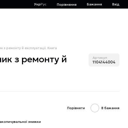
Укр
Рус
Бажання
Вхід
Порівняння
ник з ремонту й експлуатації. Книга
ник з ремонту й
Артикул
1104144004
Порівняти
В бажання
акопичувальної знижки