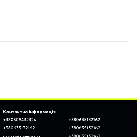
Контактна інформація
+380509432324
+380635132162
+380635132162
+380635132162
+380635132162
Передзвонити вам?