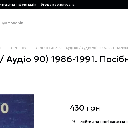
онтактна інформація
Угода користувача
DI
Audi 80/90
Audi 80 / Audi 90 (Ауді 80 / Аудіо 90) 1986-1991. Посіб
 / Аудіо 90) 1986-1991. Посіб
430 грн
%
Увійти
для відображення н