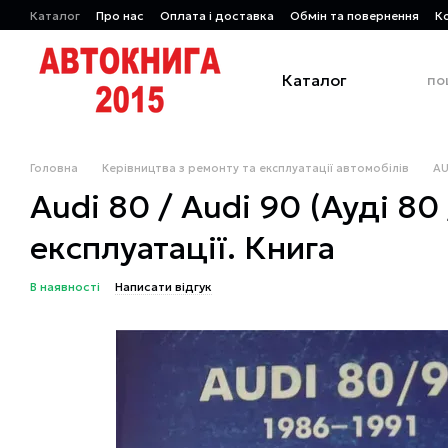
Перейти до основного контенту
Каталог
Про нас
Оплата і доставка
Обмін та повернення
К
Каталог
Головна
Керівництва з ремонту та експлуатації автомобілів
AU
Audi 80 / Audi 90 (Ауді 80
експлуатації. Книга
В наявності
Написати відгук