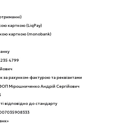
отриманні)
ою карткою (LiqPay)
кою карткою (monobank)
банку
3235 4799
ійович
к за рахунком-фактурою та реквізитами
 ФОП Мірошниченко Андрій Сергійович
3
ті відповідно до стандарту
007035908333
анк»