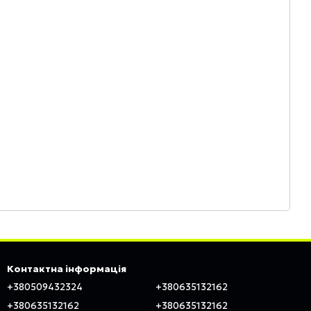
Контактна інформація
+380509432324
+380635132162
+380635132162
+380635132162