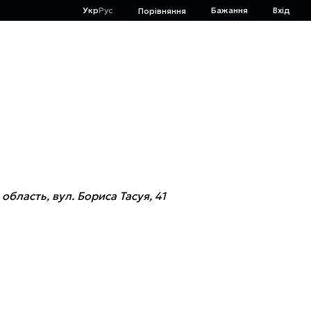
Укр
Рус
Бажання
Вхід
Порівняння
область, вул. Бориса Тасуя, 41