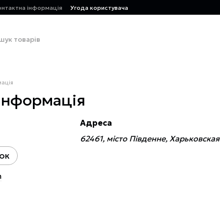
онтактна інформація
Угода користувача
мація
інформація
Адреса
62461, місто Південне, Харьковская 
ок
m