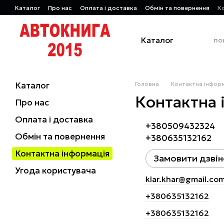
Перейти до основного контенту
Каталог
Про нас
Оплата і доставка
Обмін та повернення
К
Каталог
Каталог
Головна
Контактна інфор
Контактна 
Про нас
Оплата і доставка
+380509432324
Обмін та повернення
+380635132162
Контактна інформація
Замовити дзвін
Угода користувача
klar.khar@gmail.co
+380635132162
+380635132162