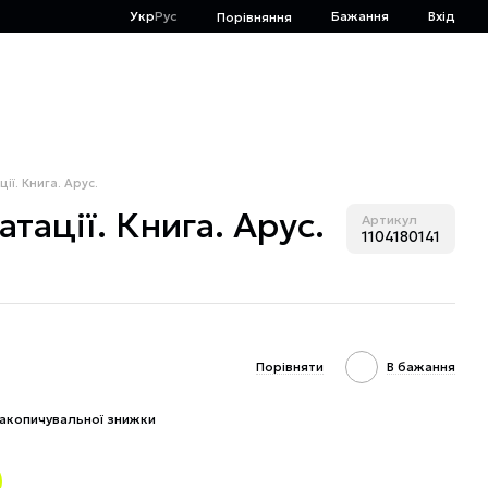
Укр
Рус
Бажання
Вхід
Порівняння
ії. Книга. Арус.
атації. Книга. Арус.
Артикул
1104180141
Порівняти
В бажання
акопичувальної знижки