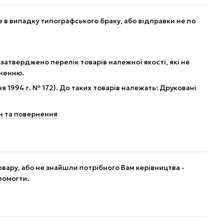
в випадку типографського браку, або відправки не по
 затверджено перелік товарів належної якості, які не
рненню.
я 1994 г. № 172). До таких товарів належать: Друковані
н та повернення
вару, або не знайшли потрібного Вам керівництва -
помогти.