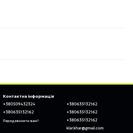
Контактна інформація
+380509432324
+380635132162
+380635132162
+380635132162
+380635132162
Передзвонити вам?
klar.khar@gmail.com