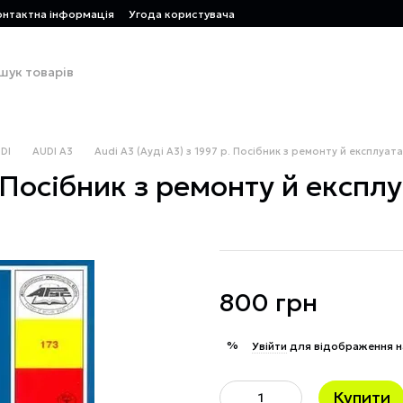
онтактна інформація
Угода користувача
DI
AUDI A3
Audi A3 (Ауді А3) з 1997 р. Посібник з ремонту й експлуатац
. Посібник з ремонту й експлу
800 грн
%
Увійти
для відображення н
Купити