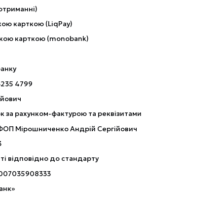
отриманні)
ою карткою (LiqPay)
кою карткою (monobank)
банку
3235 4799
ійович
к за рахунком-фактурою та реквізитами
 ФОП Мірошниченко Андрій Сергійович
3
ті відповідно до стандарту
007035908333
анк»