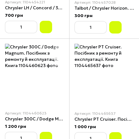
Артикул: 1104454221
Артикул: 1104457028
Chrysler LH / Concord / 300M / Dodge Intrepid. Посібник з ремонту й експлуатації. Книга
Talbot / Chrysler Horizon. Посібник з ремонту та техобслуговування. Книга
700 грн
300 грн
Артикул: 1104460623
Артикул: 1104465637
Chrysler 300C / Dodge Magnum. Посібник з ремонту й експлуатації. Книга
Chrysler PT Cruiser. Посібник з ремонту й експлуатації. Книга
1 200 грн
1 000 грн