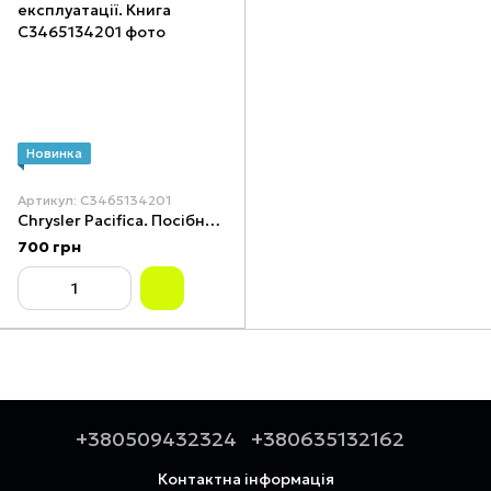
Новинка
Артикул: С3465134201
Chrysler Pacifica. Посібник з ремонту й експлуатації. Книга
700 грн
+380509432324
+380635132162
Контактна інформація