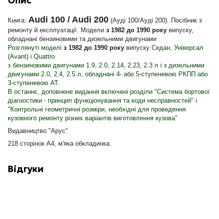
Опис
Audi 100 / Audi 200
Книга:
(Ауді 100/Ауді 200). Посібник з
ремонту й експлуатації.
Модели
з 1982 до 1990 року
випуску,
обладнані бензиновими та дизельними двигунами
Розглянуті моделі
з 1982 до 1990 року
випуску
Седан, Універсал
(Avant) і Quattro
з бензиновими двигунами 1.9, 2.0, 2.14, 2.23, 2.3 л і з дизельними
двигунами 2.0, 2.4, 2.5 л, обладнані 4- або 5-ступеневою РКПП або
3-ступеневою АТ.
В останнє, доповнене видання включені розділи "Система бортової
діагностики - принцип функціонування та коди несправностей" і
"Контрольні геометричні розміри, необхідні для проведення
кузовного ремонту різних варіантів виготовлення кузова"
Видавництво "Арус"
218 сторінок А4, м'яка обкладинка.
Відгуки