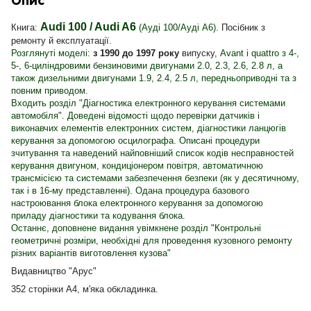
Опис
Audi 100 / Audi A6
Книга:
(Ауді 100/Ауді А6)
. Посібник з
ремонту й експлуатації.
Розглянуті моделі:
з 1990 до 1997 року
випуску,
Avant і quattro з 4-,
5-, 6-циліндровими бензиновими двигунами 2.0, 2.3, 2.6, 2.8 л, а
також дизельними двигунами 1.9, 2.4, 2.5 л, передньоприводні та з
повним приводом.
Входить розділ "Діагностика електронного керування системами
автомобіля". Доведені відомості щодо перевірки датчиків і
виконавчих елементів електронних систем, діагностики ланцюгів
керування за допомогою осцилографа. Описані процедури
зчитування та наведений найповніший список кодів несправностей
керування двигуном, кондиціонером повітря, автоматичною
трансмісією та системами забезпечення безпеки (як у десятичному,
так і в 16-му представленні). Одана процедура базового
настроювання блока електронного керування за допомогою
приладу діагностики та кодування блока.
Останнє, доповнене видання увімкнене розділ "Контрольні
геометричні розміри, необхідні для проведення кузовного ремонту
різних варіантів виготовлення кузова"
Видавництво "Арус"
352 сторінки А4, м'яка обкладинка.