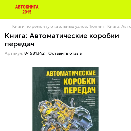
Книги по ремонту отдельных узлов. Тюнинг
Книга: Авт
Книга: Автоматические коробки
передач
Артикул:
84581342
Оставить отзыв