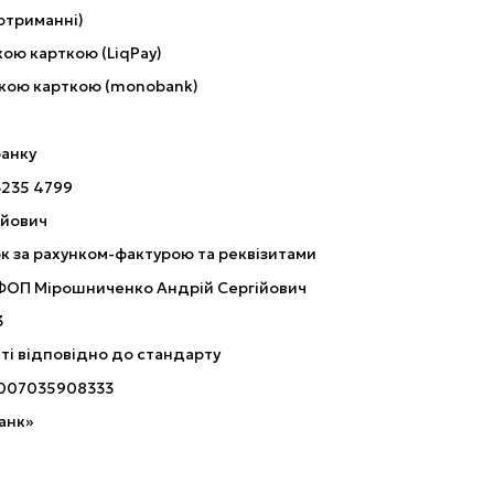
отриманні)
ою карткою (LiqPay)
кою карткою (monobank)
банку
3235 4799
ійович
к за рахунком-фактурою та реквізитами
 ФОП Мірошниченко Андрій Сергійович
3
ті відповідно до стандарту
007035908333
анк»