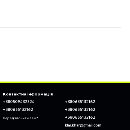
Контактна інформація
+380509432324
+380635132162
+380635132162
+380635132162
+380635132162
Передзвонити вам?
klar.khar@gmail.com