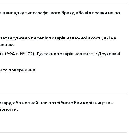
в випадку типографського браку, або відправки не по
 затверджено перелік товарів належної якості, які не
рненню.
я 1994 г. № 172). До таких товарів належать: Друковані
н та повернення
вару, або не знайшли потрібного Вам керівництва -
помогти.