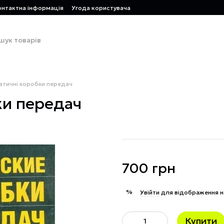
онтактна інформація
Угода користувача
матичні коробки передач
ки передач
700 грн
%
Увійти
для відображення н
Купити