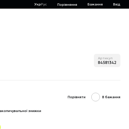
Укр
Рус
Бажання
Вхід
Порівняння
Артикул
84581342
Порівняти
В бажання
акопичувальної знижки