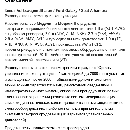
Описание
Книга:
Volkswagen Sharan / Ford Galaxy / Seat Alhambra
.
.
Руководство по ремонту и эксплуатации.
Рассмотрены все
Модели
I
и
Модели
II
с рядными
четырехцилиндровыми бензиновыми двигателями 1.8 л (A
JH
, A
WC
)
с турбокомпрессором,
2.0 л
(A
DY
, A
TM
,
NSE
),
2.3 л
(
Y
5
B
,
E
5
SA
),
2.8 л
(A
AA
, A
MY
,
AYL
) и турбодизельными двигателями
1.9 л
(1
Z
,
AHU
,
ANU
,
AFN
,
AVG
,
AUY
), производства
VW
и
FORD
,
переднеприводные и с полным приводом, оборудованные пяти- или
шестиступенчатой РКПП, либо пятиступенчатой секвентальной
автоматической трансмиссией (АТ).
Руководство отличается рассмотрением в разделе "Органы
управления и эксплуатация …" как моделей до 2000 г. выпуска, так
и выпущенных после 2000 г., обширными дополнительными
техническими характеристиками, ремонтными сведениями и
иллюстративным материалом, описанием процедур диагностики
электронного управления различных систем, исчерпывающим
списком диагностических кодов, дополнительными сведениями по
электрооборудованию, наиболее полными принципиальными
схемами электрооборудования (18 вариантов установленных
двигателей).
Представлены полные схемы электрооборудов