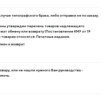
случае типографского брака, либо отправки не по заказу.
ины утвержден перечень товаров надлежащего
жат обмену или возврату (Постановление КМУ от 19
им товарам относятся: Печатные издания.
мен и возврат
овару, или не нашли нужного Вам руководства -
омочь.