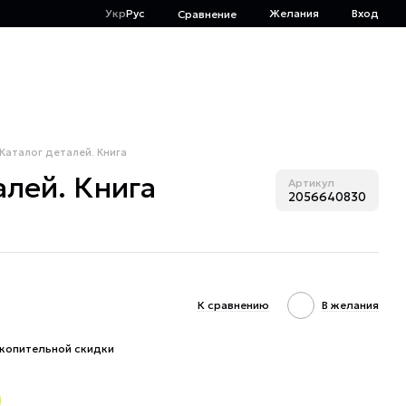
Укр
Рус
Желания
Вход
Сравнение
 Каталог деталей. Книга
алей. Книга
Артикул
2056640830
К сравнению
В желания
копительной скидки