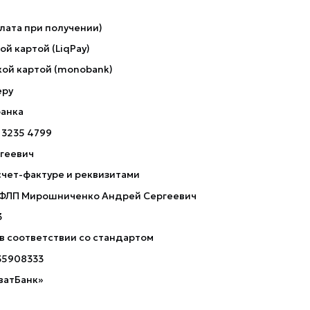
лата при получении)
й картой (LiqPay)
ой картой (monobank)
еру
банка
 3235 4799
геевич
счет-фактуре и реквизитами
 ФЛП Мирошниченко Андрей Сергеевич
3
 в соответствии со стандартом
35908333
ватБанк»