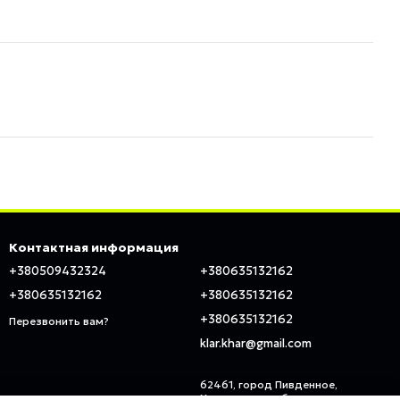
Контактная информация
+380509432324
+380635132162
+380635132162
+380635132162
+380635132162
Перезвонить вам?
klar.khar@gmail.com
62461, город Пивденное,
Харьковская область, ул.