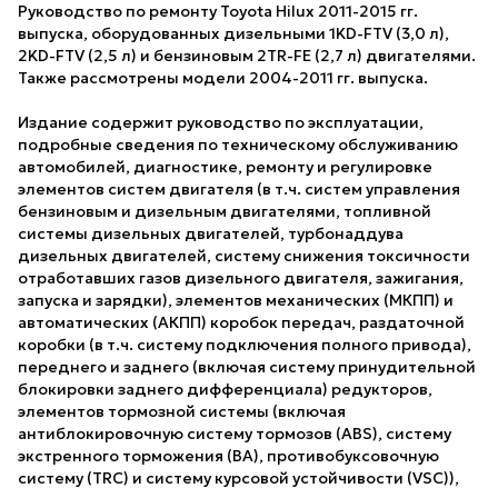
Руководство по ремонту Toyota Hilux 2011-2015 гг.
выпуска, оборудованных дизельными 1KD-FTV (3,0 л),
2KD-FTV (2,5 л) и бензиновым 2TR-FE (2,7 л) двигателями.
Также рассмотрены модели 2004-2011 гг. выпуска.
Издание содержит руководство по эксплуатации,
подробные сведения по техническому обслуживанию
автомобилей, диагностике, ремонту и регулировке
элементов систем двигателя (в т.ч. систем управления
бензиновым и дизельным двигателями, топливной
системы дизельных двигателей, турбонаддува
дизельных двигателей, систему снижения токсичности
отработавших газов дизельного двигателя, зажигания,
запуска и зарядки), элементов механических (МКПП) и
автоматических (АКПП) коробок передач, раздаточной
коробки (в т.ч. систему подключения полного привода),
переднего и заднего (включая систему принудительной
блокировки заднего дифференциала) редукторов,
элементов тормозной системы (включая
антиблокировочную систему тормозов (ABS), систему
экстренного торможения (ВА), противобуксовочную
систему (TRC) и систему курсовой устойчивости (VSC)),