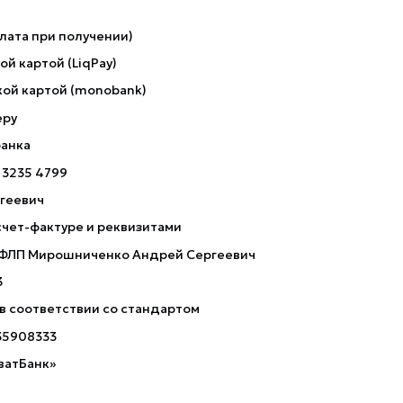
лата при получении)
й картой (LiqPay)
ой картой (monobank)
еру
банка
 3235 4799
геевич
счет-фактуре и реквизитами
 ФЛП Мирошниченко Андрей Сергеевич
3
 в соответствии со стандартом
35908333
ватБанк»