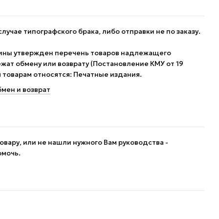
случае типографского брака, либо отправки не по заказу.
ины утвержден перечень товаров надлежащего
жат обмену или возврату (Постановление КМУ от 19
им товарам относятся: Печатные издания.
мен и возврат
овару, или не нашли нужного Вам руководства -
омочь.