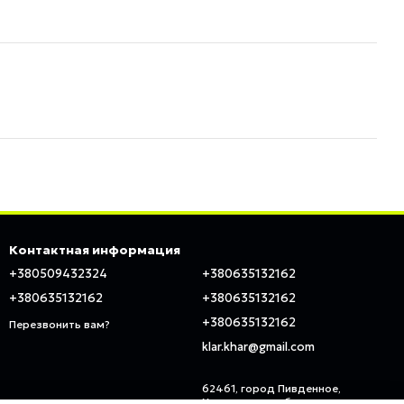
Контактная информация
+380509432324
+380635132162
+380635132162
+380635132162
+380635132162
Перезвонить вам?
klar.khar@gmail.com
62461, город Пивденное,
Харьковская область, ул.