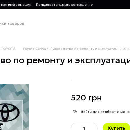
тная информация
Пользовательское соглашение
TOYOTA
Toyota Carina E. Руководство по ремонту и эксплуатации. Кни
тво по ремонту и эксплуатац
520 грн
%
Войти
для отображения на
Купить