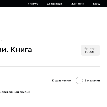
Укр
Рус
Желания
Вход
Сравнение
га
ии. Книга
Артикул
T0001
К сравнению
В желания
копительной скидки