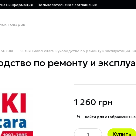
тная информация
Пользовательское соглашение
SUZUKI
Suzuki Grand Vitara. Руководство по ремонту и эксплуатации. К
водство по ремонту и эксплу
1 260 грн
%
Войти
для отображения на
Купить