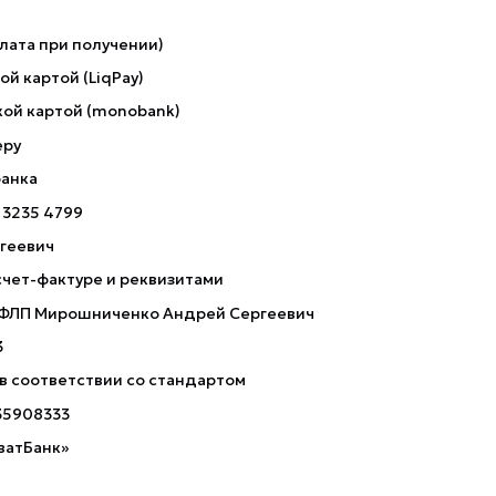
лата при получении)
й картой (LiqPay)
ой картой (monobank)
еру
банка
 3235 4799
геевич
счет-фактуре и реквизитами
 ФЛП Мирошниченко Андрей Сергеевич
3
 в соответствии со стандартом
35908333
ватБанк»