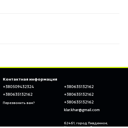
Контактная информация
+380509432324
+380635132162
+380635132162
+380635132162
+380635132162
Перезвонить вам?
klar.khar@gmail.com
62461, город Пивденное,
Харьковская область, ул.