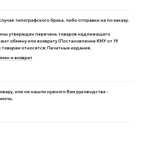
случае типографского брака, либо отправки не по заказу.
ины утвержден перечень товаров надлежащего
жат обмену или возврату (Постановление КМУ от 19
им товарам относятся: Печатные издания.
мен и возврат
овару, или не нашли нужного Вам руководства -
омочь.