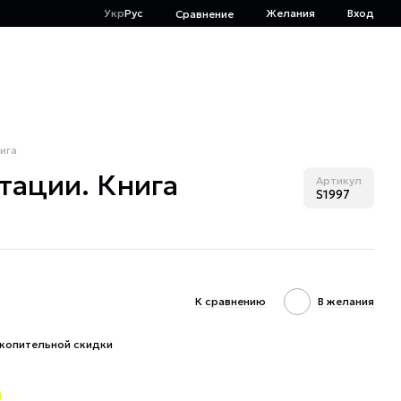
Укр
Рус
Желания
Вход
Сравнение
нига
атации. Книга
Артикул
S1997
К сравнению
В желания
копительной скидки