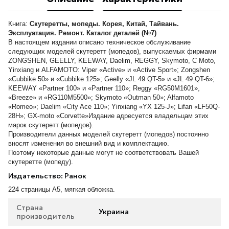
Книга:
Скутеретты, мопеды. Корея, Китай, Тайвань.
Эксплуатация. Ремонт. Каталог деталей (№7)
В настоящем издании описано техническое обслуживание
следующих моделей скутеретт (мопедов), выпускаемых фирмами
ZONGSHEN, GEELLY, KEEWAY, Daelim, REGGY, Skymoto, С Moto,
Yinxiang и ALFAMOTO: Viper «Active» и «Active Sport»; Zongshen
«Cubbike 50» и «Cubbike 125»; Geelly «JL 49 QT-5» и «JL 49 QT-6»;
KEEWAY «Partner 100» и «Partner 110»; Reggy «RG50M1601»,
«Breeze» и «RG110M5500»; Skymoto «Outman 50»; Alfamoto
«Romeo»; Daelim «City Ace 110»; Yinxiang «YX 125-J»; Lifan «LF50Q-
28H»; GX-moto «Corvette»Издание адресуется владельцам этих
марок скутеретт (мопедов).
Производители данных моделей скутеретт (мопедов) постоянно
вносят изменения во внешний вид и комплектацию.
Поэтому некоторые данные могут не соответствовать Вашей
скутеретте (мопеду).
Издательство: Ранок
224 страницы А5, мягкая обложка.
Страна
Украина
производитель