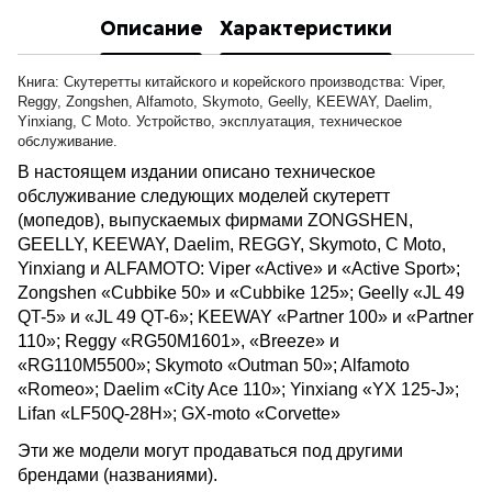
Описание
Характеристики
Книга: Скутеретты китайского и корейского производства: Viper,
Reggy, Zongshen, Alfamoto, Skymoto, Geelly, KEEWAY, Daelim,
Yinxiang, С Moto. Устройство, эксплуатация, техническое
обслуживание.
В настоящем издании описано техническое
обслуживание следующих моделей скутеретт
(мопедов), выпускаемых фирмами ZONGSHEN,
GEELLY, KEEWAY, Daelim, REGGY, Skymoto, С Moto,
Yinxiang и ALFAMOTO: Viper «Active» и «Active Sport»;
Zongshen «Cubbike 50» и «Cubbike 125»; Geelly «JL 49
QT-5» и «JL 49 QT-6»; KEEWAY «Partner 100» и «Partner
110»; Reggy «RG50M1601», «Breeze» и
«RG110M5500»; Skymoto «Outman 50»; Alfamoto
«Romeo»; Daelim «City Ace 110»; Yinxiang «YX 125-J»;
Lifan «LF50Q-28H»; GX-moto «Corvette»
Эти же модели могут продаваться под другими
брендами (названиями).