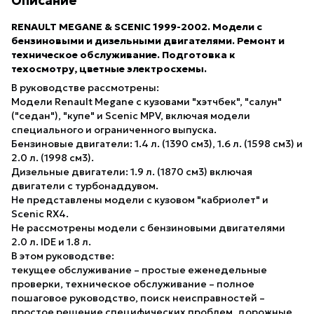
Описание
RENAULT MEGANE & SCENIC 1999-2002. Модели с
бензиновыми и дизельными двигателями. Ремонт и
техническое обслуживание. Подготовка к
техосмотру, цветные электросхемы.
В руководстве рассмотрены:
Модели Renault Megane с кузовами "хэтчбек", "салун"
("седан"), "купе" и Scenic MPV, включая модели
специального и ограниченного выпуска.
Бензиновые двигатели: 1.4 л. (1390 см3), 1.6 л. (1598 см3) и
2.0 л. (1998 см3).
Дизельные двигатели: 1.9 л. (1870 см3) включая
двигатели с турбонаддувом.
Не представлены модели с кузовом "кабриолет" и
Scenic RX4.
Не рассмотрены модели с бензиновыми двигателями
2.0 л. IDE и 1.8 л.
В этом руководстве:
текущее обслуживание – простые еженедельные
проверки, техническое обслуживание – полное
пошаговое руководство, поиск неисправностей –
простое решение специфических проблем, дорожные