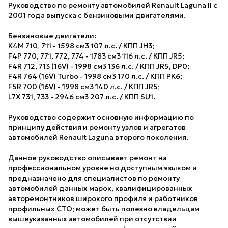
Руководство по ремонту автомобилей Renault Laguna II с
2001 года выпуска с бензиновыми двигателями.
Бензиновые двигатели:
K4M 710, 711 - 1598 см3 107 л.с. / КПП JH3;
F4P 770, 771, 772, 774 - 1783 см3 116 л.с. / КПП JR5;
F4R 712, 713 (16V) - 1998 см3 136 л.с. / КПП JR5, DP0;
F4R 764 (16V) Turbo - 1998 см3 170 л.с. / КПП PK6;
F5R 700 (16V) - 1998 см3 140 л.с. / КПП JR5;
L7X 731, 733 - 2946 см3 207 л.с. / КПП SU1.
Руководство содержит основную информацию по
принципу действия и ремонту узлов и агрегатов
автомобилей Renault Laguna второго поколения.
Данное руководство описывает ремонт на
профессиональном уровне но доступным языком и
предназначено для специалистов по ремонту
автомобилей данных марок, квалифицированных
авторемонтников широкого профиля и работников
профильных СТО; может быть полезно владельцам
вышеуказанных автомобилей при отсутствии