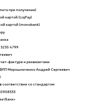
лата при получении)
й картой (LiqPay)
ой картой (monobank)
еру
банка
 3235 4799
геевич
счет-фактуре и реквизитами
 ФЛП Мирошниченко Андрей Сергеевич
3
 в соответствии со стандартом
35908333
ватБанк»