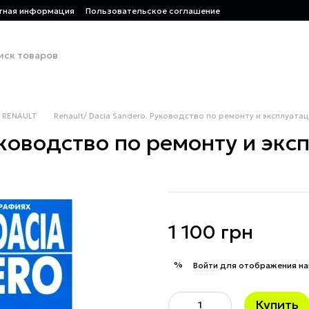
тная информация
Пользовательское соглашение
RENAULT
Renault/ Dacia Sandero. Руководство по ремонту и эксплуатац
уководство по ремонту и экс
1 100 грн
%
Войти
для отображения на
Купить