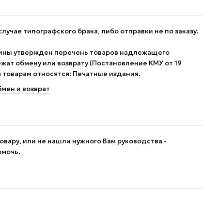
случае типографского брака, либо отправки не по заказу.
ины утвержден перечень товаров надлежащего
жат обмену или возврату (Постановление КМУ от 19
им товарам относятся: Печатные издания.
мен и возврат
овару, или не нашли нужного Вам руководства -
омочь.