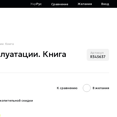
Укр
Рус
Желания
Вход
Сравнение
ии. Книга
плуатации. Книга
Артикул
R345637
К сравнению
В желания
копительной скидки