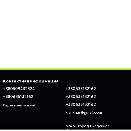
Контактная информация
+380509432324
+380635132162
+380635132162
+380635132162
+380635132162
Перезвонить вам?
klar.khar@gmail.com
62461, город Пивденное,
Харьковская область, ул.