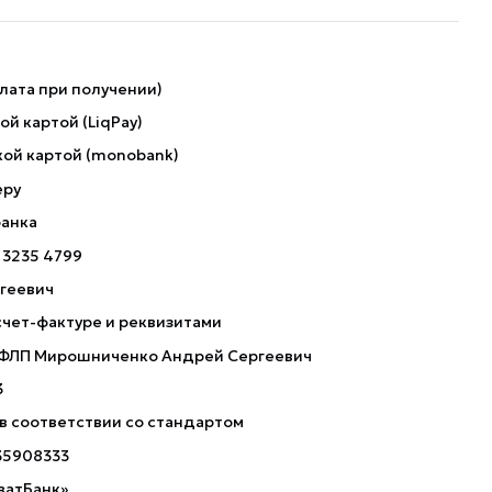
лата при получении)
й картой (LiqPay)
ой картой (monobank)
еру
банка
 3235 4799
геевич
счет-фактуре и реквизитами
 ФЛП Мирошниченко Андрей Сергеевич
3
 в соответствии со стандартом
35908333
ватБанк»