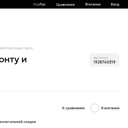
Укр
Рус
Желания
Вход
Сравнение
 эксплуатации. Арго
онту и
Артикул
1928740319
К сравнению
В желания
копительной скидки