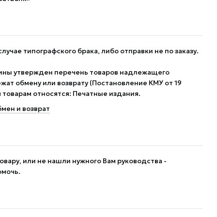
случае типографского брака, либо отправки не по заказу.
ины утвержден перечень товаров надлежащего
жат обмену или возврату (Постановление КМУ от 19
им товарам относятся: Печатные издания.
мен и возврат
овару, или не нашли нужного Вам руководства -
омочь.