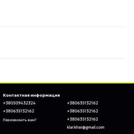
Контактная информация
+380509432324
+380635132162
+380635132162
+380635132162
+380635132162
Перезвонить вам?
klar.khar@gmail.com