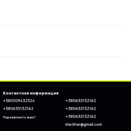
Контактная информация
+380509432324
+380635132162
+380635132162
+380635132162
+380635132162
Перезвонить вам?
klar.khar@gmail.com