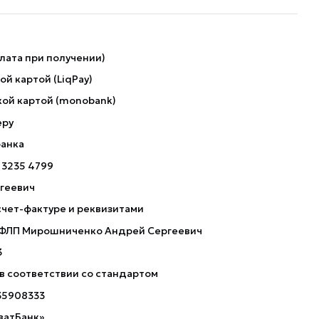
лата при получении)
й картой (LiqPay)
ой картой (monobank)
еру
банка
 3235 4799
геевич
счет-фактуре и реквизитами
 ФЛП Мирошниченко Андрей Сергеевич
3
 в соответствии со стандартом
35908333
ватБанк»