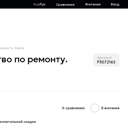
Укр
Рус
Желания
Вход
Сравнение
ремонту. Книга
тво по ремонту.
Артикул
P3072165
К сравнению
В желания
копительной скидки