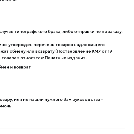
случае типографского брака, либо отправки не по заказу.
ины утвержден перечень товаров надлежащего
жат обмену или возврату (Постановление КМУ от 19
им товарам относятся: Печатные издания.
мен и возврат
овару, или не нашли нужного Вам руководства -
омочь.