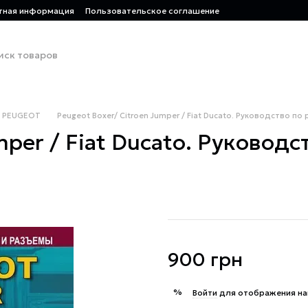
тная информация
Пользовательское соглашение
PEUGEOT
Peugeot Boxer/ Citroen Jumper / Fiat Ducato. Руководство по 
mper / Fiat Ducato. Руководс
900 грн
%
Войти
для отображения на