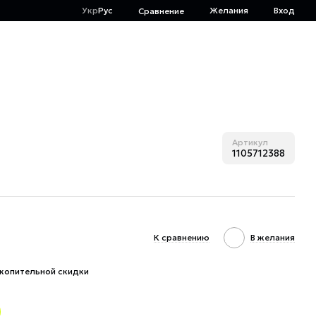
Укр
Рус
Желания
Вход
Сравнение
Артикул
1105712388
К сравнению
В желания
копительной скидки