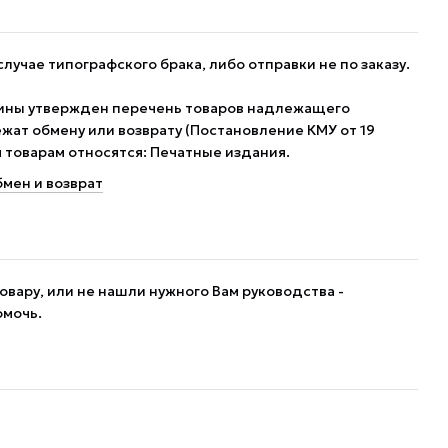
случае типографского брака, либо отправки не по заказу.
ины утвержден перечень товаров надлежащего
жат обмену или возврату (Постановление КМУ от 19
им товарам относятся: Печатные издания.
мен и возврат
овару, или не нашли нужного Вам руководства -
омочь.