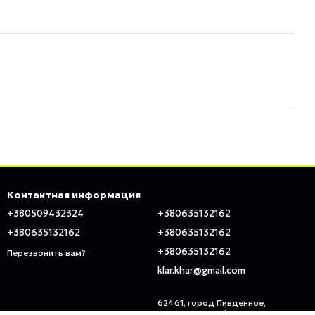
Контактная информация
+380509432324
+380635132162
+380635132162
+380635132162
+380635132162
Перезвонить вам?
klar.khar@gmail.com
62461, город Пивденное,
Харьковская область, ул.