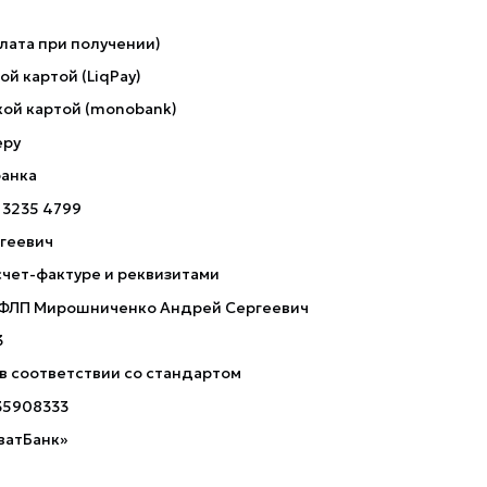
лата при получении)
й картой (LiqPay)
ой картой (monobank)
еру
банка
 3235 4799
геевич
счет-фактуре и реквизитами
 ФЛП Мирошниченко Андрей Сергеевич
3
 в соответствии со стандартом
35908333
ватБанк»