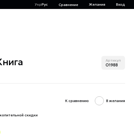
Укр
Рус
Желания
Вход
Сравнение
Книга
Артикул
O1988
К сравнению
В желания
копительной скидки