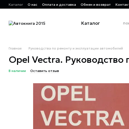
Перейти к основному контенту
Каталог
О нас
Оплата и доставка
Обмен и возврат
Контак
Каталог
Главная
Руководства по ремонту и эксплуатации автомобилей
Opel Vectra. Руководство 
В наличии
Оставить отзыв