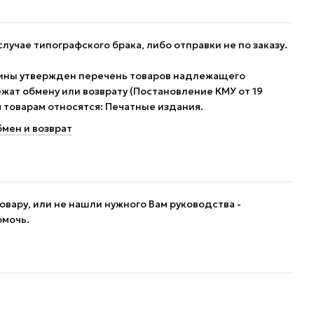
случае типографского брака, либо отправки не по заказу.
ины утвержден перечень товаров надлежащего
жат обмену или возврату (Постановление КМУ от 19
им товарам относятся: Печатные издания.
мен и возврат
овару, или не нашли нужного Вам руководства -
омочь.