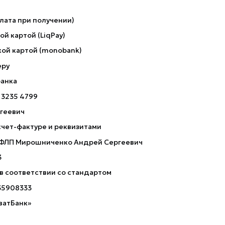
лата при получении)
й картой (LiqPay)
ой картой (monobank)
еру
банка
 3235 4799
геевич
счет-фактуре и реквизитами
 ФЛП Мирошниченко Андрей Сергеевич
3
 в соответствии со стандартом
35908333
ватБанк»