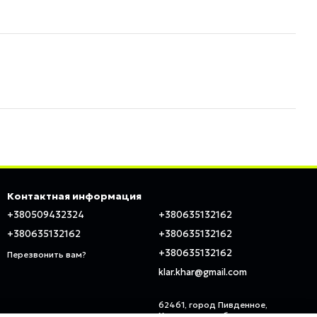
Контактная информация
+380509432324
+380635132162
+380635132162
+380635132162
+380635132162
Перезвонить вам?
klar.khar@gmail.com
62461, город Пивденное,
Харьковская область, ул.