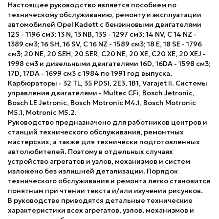
Настоящее руководство является пособием по
техническому обслуживанию, ремонту и эксплуатации
автомобилей Opel Kadett с бензиновыми двигателями
12S - 1196 см3; 13 N, 13 NB, 13S - 1297 см3; 14 NV, C 14 NZ -
1389 см3; 16 SH, 16 SV, C 16 NZ - 1589 см3; 18 E, 18 SE - 1796
см3; 20 NE, 20 SEH, 20 SER, C20 NE, 20 XE, C20 XE, 20 XEJ -
1998 см3 и дизельными двигателями 16D, 16DA - 1598 см3;
17D, 17DA - 1699 см3 с 1984 по 1991 год выпуска.
Карбюраторы - 32 TL, 35 PDSI, 2E3, 1B1, Varajet II. Системы
управления двигателями - Multec CFi, Bosch Jetronic,
Bosch LE Jetronic, Bosch Motronic M4.1, Bosch Motronic
M5.1, Motronic M5.2.
Руководство предназначено для работников центров и
станций технического обслуживания, ремонтных
мастерских, а также для технически подготовленных
автолюбителей. Поэтому в отдельных случаях
устройство агрегатов и узлов, механизмов и систем
изложено без излишней детализации. Порядок
технического обслуживания и ремонта легко становится
понятным при чтении текста и/или изучении рисунков.
В руководстве приводятся детальные технические
характеристики всех агрегатов, узлов, механизмов и