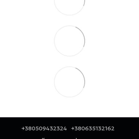
+380509432324
+380635132162