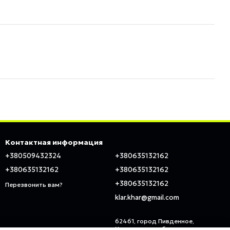
Контактная информация
+380509432324
+380635132162
+380635132162
+380635132162
+380635132162
Перезвонить вам?
klar.khar@gmail.com
62461, город Пивденное,
Харьковская область, ул.