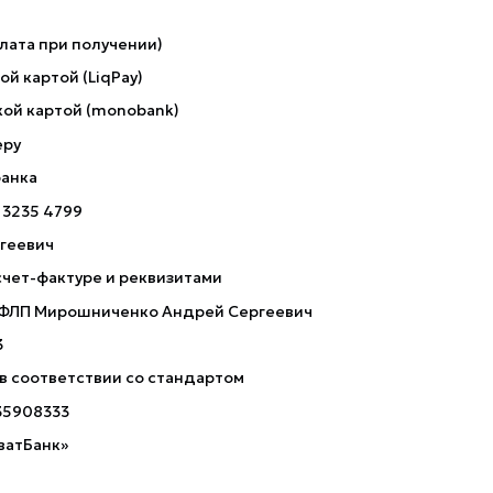
лата при получении)
й картой (LiqPay)
ой картой (monobank)
еру
банка
 3235 4799
геевич
счет-фактуре и реквизитами
 ФЛП Мирошниченко Андрей Сергеевич
3
 в соответствии со стандартом
35908333
ватБанк»