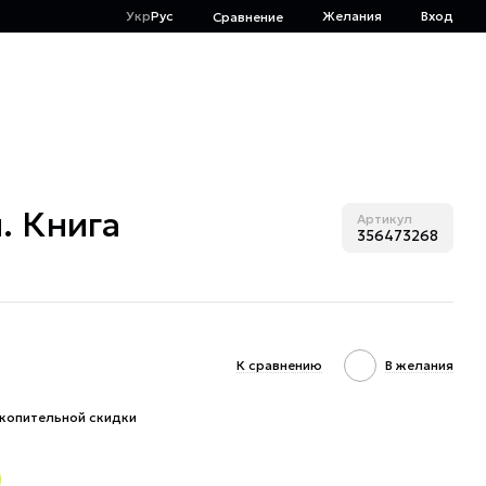
Укр
Рус
Желания
Вход
Сравнение
. Книга
Артикул
356473268
К сравнению
В желания
копительной скидки