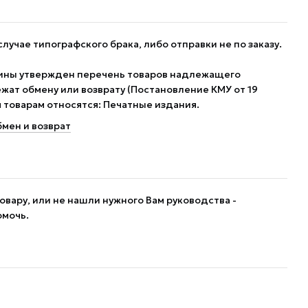
случае типографского брака, либо отправки не по заказу.
ины утвержден перечень товаров надлежащего
жат обмену или возврату (Постановление КМУ от 19
им товарам относятся: Печатные издания.
мен и возврат
овару, или не нашли нужного Вам руководства -
омочь.