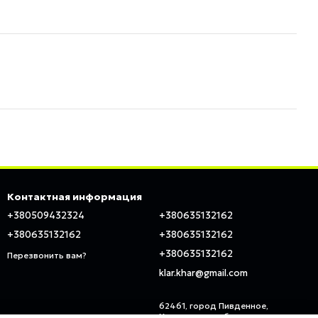
Контактная информация
+380509432324
+380635132162
+380635132162
+380635132162
+380635132162
Перезвонить вам?
klar.khar@gmail.com
62461, город Пивденное,
Харьковская область, ул.