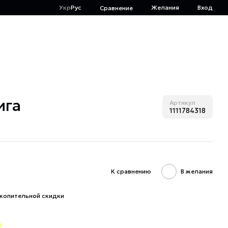
Укр
Рус
Желания
Вход
Сравнение
ига
Артикул
1111784318
К сравнению
В желания
копительной скидки