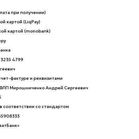
лата при получении)
й картой (LiqPay)
ой картой (monobank)
еру
банка
 3235 4799
геевич
счет-фактуре и реквизитами
 ФЛП Мирошниченко Андрей Сергеевич
3
 в соответствии со стандартом
35908333
ватБанк»