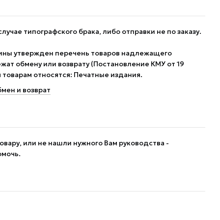
случае типографского брака, либо отправки не по заказу.
ины утвержден перечень товаров надлежащего
жат обмену или возврату (Постановление КМУ от 19
им товарам относятся: Печатные издания.
мен и возврат
овару, или не нашли нужного Вам руководства -
омочь.