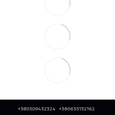
+380509432324
+380635132162