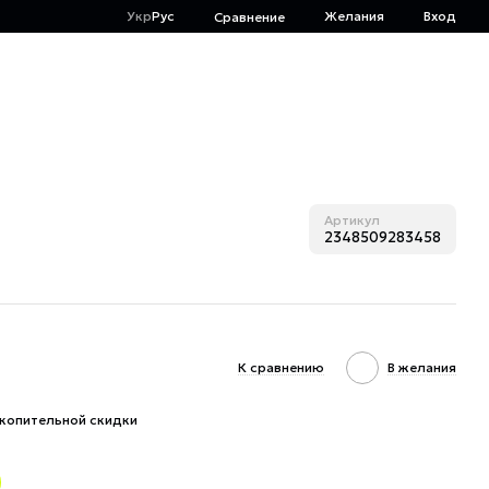
Укр
Рус
Желания
Вход
Сравнение
Артикул
2348509283458
К сравнению
В желания
копительной скидки