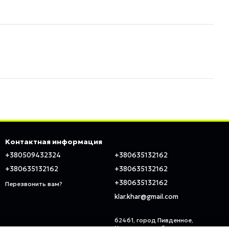
Контактная информация
+380509432324
+380635132162
+380635132162
+380635132162
+380635132162
Перезвонить вам?
klar.khar@gmail.com
62461, город Пивденное,
Харьковская область, ул.