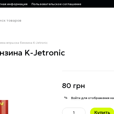
тная информация
Пользовательское соглашение
ема впрыска бензина K-Jetronic
нзина K-Jetronic
80 грн
%
Войти
для отображения на
Купить