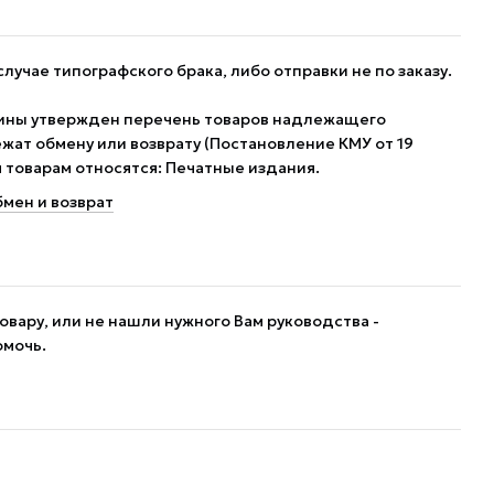
случае типографского брака, либо отправки не по заказу.
ины утвержден перечень товаров надлежащего
жат обмену или возврату (Постановление КМУ от 19
им товарам относятся: Печатные издания.
мен и возврат
овару, или не нашли нужного Вам руководства -
омочь.