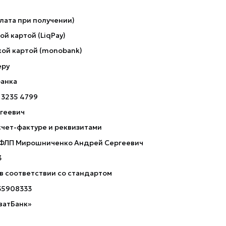
лата при получении)
й картой (LiqPay)
ой картой (monobank)
еру
банка
 3235 4799
геевич
счет-фактуре и реквизитами
 ФЛП Мирошниченко Андрей Сергеевич
3
 в соответствии со стандартом
35908333
ватБанк»