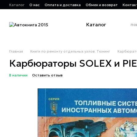
Перейти к основному контенту
Каталог
О нас
Оплата и доставка
Обмен и возврат
Контак
Каталог
Главная
Книги по ремонту отдельных узлов. Тюнинг
Карбюрато
Карбюраторы SOLEX и PIE
В наличии
Оставить отзыв