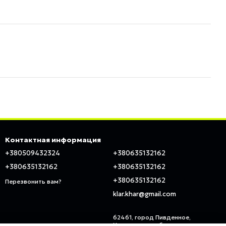
Контактная информация
+380509432324
+380635132162
+380635132162
+380635132162
+380635132162
Перезвонить вам?
klar.khar@gmail.com
62461, город Пивденное,
Харьковская область, ул.