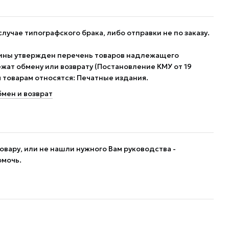
случае типографского брака, либо отправки не по заказу.
ины утвержден перечень товаров надлежащего
жат обмену или возврату (Постановление КМУ от 19
им товарам относятся: Печатные издания.
мен и возврат
овару, или не нашли нужного Вам руководства -
омочь.