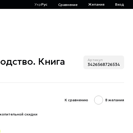
Укр
Рус
Желания
Вход
Сравнение
одство. Книга
Артикул
3426568726534
К сравнению
В желания
копительной скидки