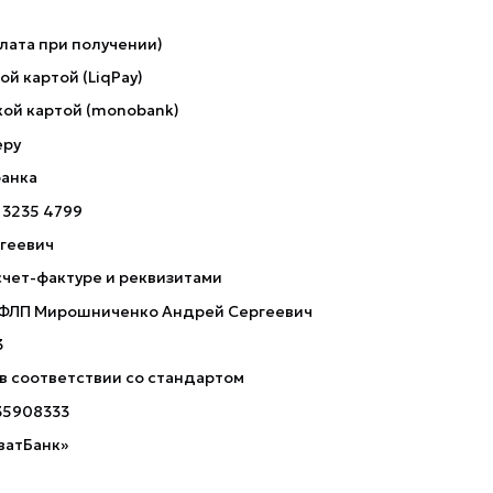
лата при получении)
й картой (LiqPay)
ой картой (monobank)
еру
банка
 3235 4799
геевич
счет-фактуре и реквизитами
 ФЛП Мирошниченко Андрей Сергеевич
3
 в соответствии со стандартом
35908333
ватБанк»