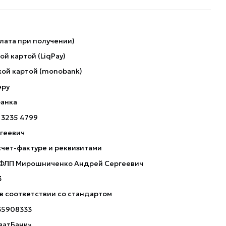
лата при получении)
й картой (LiqPay)
ой картой (monobank)
еру
банка
 3235 4799
геевич
счет-фактуре и реквизитами
 ФЛП Мирошниченко Андрей Сергеевич
3
 в соответствии со стандартом
35908333
ватБанк»