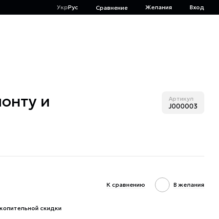
Укр
Рус
Желания
Вход
Сравнение
онту и
Артикул
J000003
К сравнению
В желания
копительной скидки