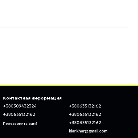
Контактная информация
+380509432324
+380635132162
+380635132162
+380635132162
+380635132162
Перезвонить вам?
klar.khar@gmail.com