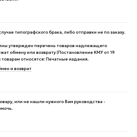
случае типографского брака, либо отправки не по заказу.
ины утвержден перечень товаров надлежащего
жат обмену или возврату (Постановление КМУ от 19
им товарам относятся: Печатные издания.
мен и возврат
овару, или не нашли нужного Вам руководства -
омочь.