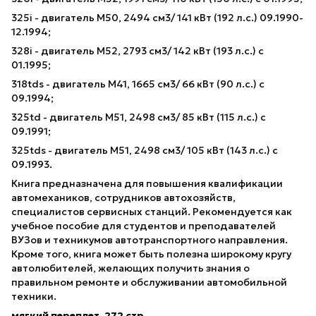
325i - двигатель M50, 2494 см3/ 141 кВт (192 л.с.) 09.1990-
12.1994;
328i - двигатель M52, 2793 см3/ 142 кВт (193 л.с.) с
01.1995;
318tds - двигатель M41, 1665 см3/ 66 кВт (90 л.с.) с
09.1994;
325td - двигатель M51, 2498 см3/ 85 кВт (115 л.с.) с
09.1991;
325tds - двигатель M51, 2498 см3/ 105 кВт (143 л.с.) с
09.1993.
Книга предназначена для повышения квалификации
автомехаников, сотрудников автохозяйств,
специалистов сервисных станций. Рекомендуется как
учебное пособие для студентов и преподавателей
ВУЗов и техникумов автотранспортного направления.
Кроме того, книга может быть полезна широкому кругу
автолюбителей, желающих получить знания о
правильном ремонте и обслуживании автомобильной
техники.
мягкий переплет, 272 стр.