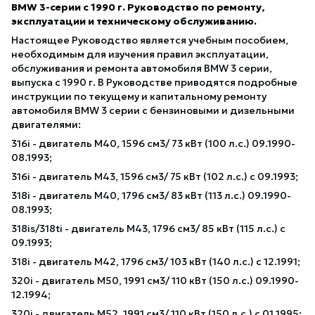
BMW 3-серии с 1990 г. Руководство по ремонту,
эксплуатации и техническому обслуживанию.
Настоящее Руководство является учебным пособием,
необходимым для изучения правил эксплуатации,
обслуживания и ремонта автомобиля BMW 3 серии,
выпуска с 1990 г. В Руководстве приводятся подробные
инструкции по текущему и капитальному ремонту
автомобиля BMW 3 серии с бензиновыми и дизельными
двигателями:
316i - двигатель M40, 1596 см3/ 73 кВт (100 л.с.) 09.1990-
08.1993;
316i - двигатель M43, 1596 см3/ 75 кВт (102 л.с.) с 09.1993;
318i - двигатель M40, 1796 см3/ 83 кВт (113 л.с.) 09.1990-
08.1993;
318is/318ti - двигатель M43, 1796 см3/ 85 кВт (115 л.с.) с
09.1993;
318i - двигатель M42, 1796 см3/ 103 кВт (140 л.с.) с 12.1991;
320i - двигатель M50, 1991 см3/ 110 кВт (150 л.с.) 09.1990-
12.1994;
320i - двигатель M52, 1991 см3/ 110 кВт (150 л.с.) с 01.1995;