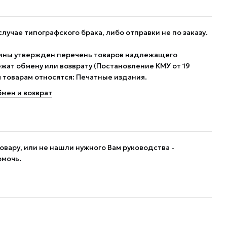
случае типографского брака, либо отправки не по заказу.
ины утвержден перечень товаров надлежащего
жат обмену или возврату (Постановление КМУ от 19
им товарам относятся: Печатные издания.
мен и возврат
овару, или не нашли нужного Вам руководства -
омочь.