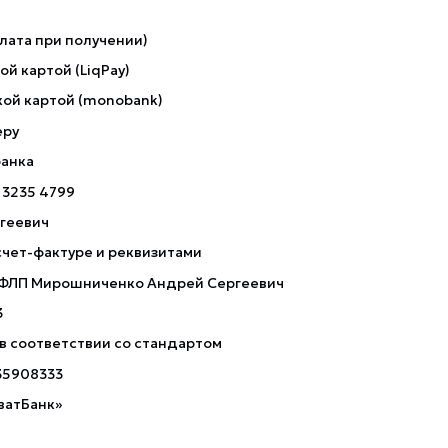
лата при получении)
й картой (LiqPay)
ой картой (monobank)
еру
банка
 3235 4799
геевич
счет-фактуре и реквизитами
 ФЛП Мирошниченко Андрей Сергеевич
3
 в соответствии со стандартом
35908333
ватБанк»