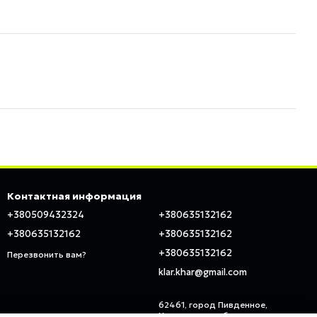
Контактная информация
+380509432324
+380635132162
+380635132162
+380635132162
+380635132162
Перезвонить вам?
klar.khar@gmail.com
62461, город Пивденное,
Харьковская область, ул.