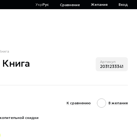
Укр
Рус
Желания
Вход
Сравнение
Книга
 Книга
Артикул
2031233341
К сравнению
В желания
копительной скидки