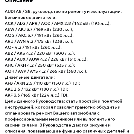
Описание
AUDI A8 / S8, руководство по ремонту и эксплуатации.
Бензиновые двигатели:
ACK / ALG / APR / AQD / AMX 2.8 / 142 кВт (193 л.с.);
AEW / AKJ 3.7 / 169 кВт (230 л.с.);
AQG / AKC 3.7 / 191 кВт (260 л.с.);
ARU / AVN 4.2 / 175 кВт (238 л.с.);
AQF 4.2 / 191 кВт (260 л.с.);
ABZ / AKS 4.2 / 220 кВт (300 л.с.);
AKB / AUX / AUW 4.2 / 228 кВт (310 л.с.);
AHC / AKH 4.2 / 250 кВт (335 л.с.);
AQH / AVP / AYS 4.2 / 265 кВт (360 л.с.).
Дизельные двигатели:
AFB / AKN 2.5 / 110 кВт (150 л.с.) TDI;
AKE 2.5 / 132 кВт (180 л.с.) TDI;
AKF 3.3 / 165 кВт (224 л.с.) TDI.
Цель данного Руководства: стать простой и понятной
инструкцией, которая позволит грамотно обсудить и
спланировать ремонт Вашего автомобиля с
профессиональным механиком или выполнить его
своими силами. В Руководстве даются рисунки и
описания, показывающие функцию различных деталей и