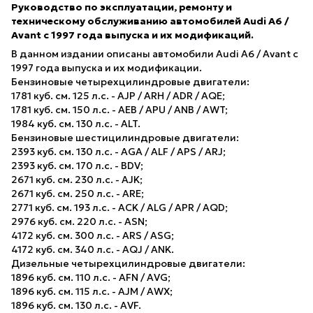
Руководство по эксплуатации, ремонту и
техническому обслуживанию автомобилей Audi A6 /
Avant с 1997 года выпуска и их модификаций.
В данном издании описаны автомобили Audi A6 / Avant с
1997 года выпуска и их модификации.
Бензиновые четырехцилиндровые двигатели:
1781 куб. см. 125 л.с. - AJP / ARH / ADR / AQE;
1781 куб. см. 150 л.с. - AEB / APU / ANB / AWT;
1984 куб. см. 130 л.с. - ALT.
Бензиновые шестицилиндровые двигатели:
2393 куб. см. 130 л.с. - AGA / ALF / APS / ARJ;
2393 куб. см. 170 л.с. - BDV;
2671 куб. см. 230 л.с. - AJK;
2671 куб. см. 250 л.с. - ARE;
2771 куб. см. 193 л.с. - ACK / ALG / APR / AQD;
2976 куб. см. 220 л.с. - ASN;
4172 куб. см. 300 л.с. - ARS / ASG;
4172 куб. см. 340 л.с. - AQJ / ANK.
Дизельные четырехцилиндровые двигатели:
1896 куб. см. 110 л.с. - AFN / AVG;
1896 куб. см. 115 л.с. - AJM / AWX;
1896 куб. см. 130 л.с. - AVF.