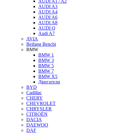
AUDI A1 / A2
AUDI A3
AUDI A4
AUDI A6
AUDI A8
AUDI Q
Audi A7
AVIA
Beifang Benchi
BMW
BMW 1
BMW 3
BMW 5
BMW 7
BMW X5
Двигатели
BYD
Cadillaс
CHERY
CHEVROLET
CHRYSLER
CITROЁN
DACIA
DAEWOO
DAF