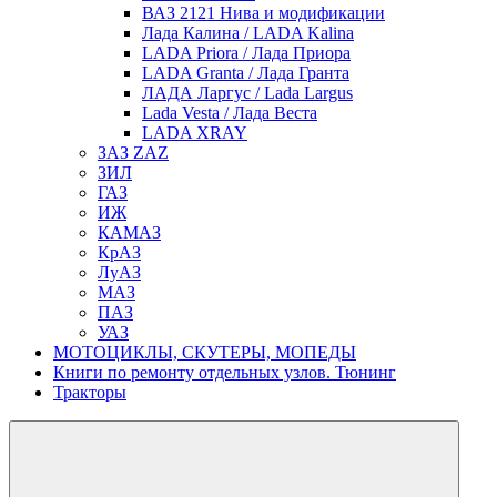
ВАЗ 2121 Нива и модификации
Лада Калина / LADA Kalina
LADA Priora / Лада Приора
LADA Granta / Лада Гранта
ЛАДА Ларгус / Lada Largus
Lada Vesta / Лада Веста
LADA XRAY
ЗАЗ ZAZ
ЗИЛ
ГАЗ
ИЖ
КАМАЗ
КрАЗ
ЛуАЗ
МАЗ
ПАЗ
УАЗ
МОТОЦИКЛЫ, СКУТЕРЫ, МОПЕДЫ
Книги по ремонту отдельных узлов. Тюнинг
Тракторы