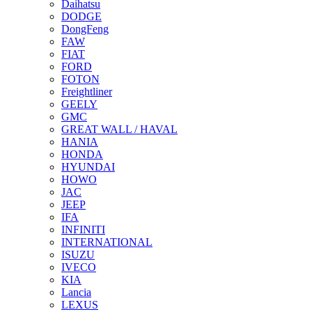
Daihatsu
DODGE
DongFeng
FAW
FIAT
FORD
FOTON
Freightliner
GEELY
GMC
GREAT WALL / HAVAL
HANIA
HONDA
HYUNDAI
HOWO
JAC
JEEP
IFA
INFINITI
INTERNATIONAL
ISUZU
IVECO
KIA
Lancia
LEXUS