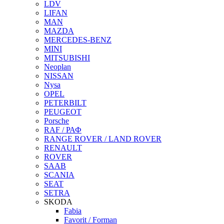
LDV
LIFAN
MAN
MAZDA
MERCEDES-BENZ
MINI
MITSUBISHI
Neoplan
NISSAN
Nysa
OPEL
PETERBILT
PEUGEOT
Porsche
RAF / РАФ
RANGE ROVER / LAND ROVER
RENAULT
ROVER
SAAB
SCANIA
SEAT
SETRA
SKODA
Fabia
Favorit / Forman