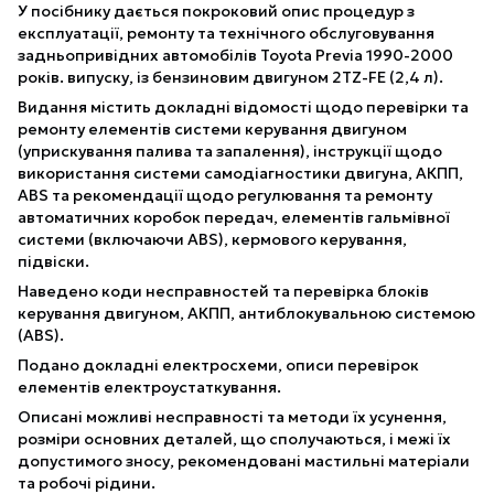
У посібнику дається покроковий опис процедур з
експлуатації, ремонту та технічного обслуговування
задньопривідних автомобілів Toyota Previa 1990-2000
років. випуску, із бензиновим двигуном 2TZ-FE (2,4 л).
Видання містить докладні відомості щодо перевірки та
ремонту елементів системи керування двигуном
(уприскування палива та запалення), інструкції щодо
використання системи самодіагностики двигуна, АКПП,
ABS та рекомендації щодо регулювання та ремонту
автоматичних коробок передач, елементів гальмівної
системи (включаючи ABS), кермового керування,
підвіски.
Наведено коди несправностей та перевірка блоків
керування двигуном, АКПП, антиблокувальною системою
(ABS).
Подано докладні електросхеми, описи перевірок
елементів електроустаткування.
Описані можливі несправності та методи їх усунення,
розміри основних деталей, що сполучаються, і межі їх
допустимого зносу, рекомендовані мастильні матеріали
та робочі рідини.