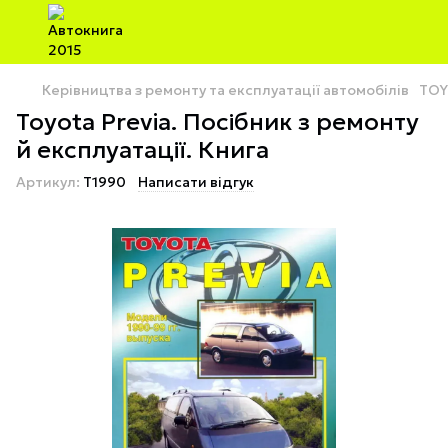
Керівництва з ремонту та експлуатації автомобілів
TOY
Toyota Previa. Посібник з ремонту
й експлуатації. Книга
Артикул:
T1990
Написати відгук