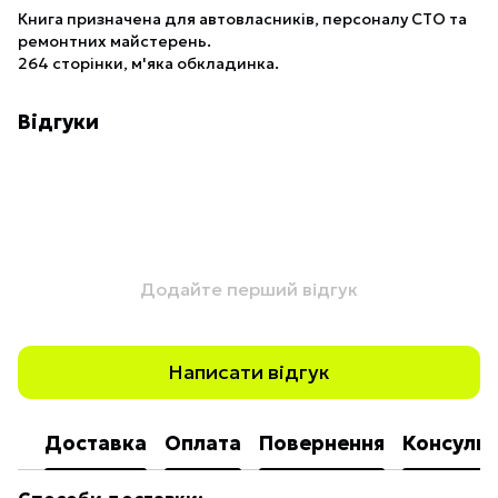
Книга призначена для автовласників, персоналу СТО та
ремонтних майстерень.
264 сторінки, м'яка обкладинка.
Відгуки
Додайте перший відгук
Написати відгук
Доставка
Оплата
Повернення
Консульт