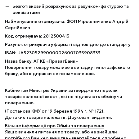
Безготівковий розрахунок за рахунком-фактурою та
реквізитами
Найменування отримувача: ФОП Мірошниченко Андрій
Сергійович
Код отримувача: 2812300413
Рахунок отримувача у форматі відповідно до стандарту
IBAN: UA523052990000026007035908333
Назва банку: АТ КБ «ПриватБанк»
Повернення товару можливе в випадку типографського
браку, або відправки не по замовленню.
Кабінетом Міністрів України затверджено перелік
товарів належної якості, які не підлягають обміну чи
поверненню.
(Постанова КМУ от 19 березня 1994 г. № 172).
До таких товарів належать: Друковані видання.
Більше інформації про Обмін та повернення
Якщо виникли питання по товару, або не знайшли
потрібного Вам керівництва - звертайтеся, спробуємо