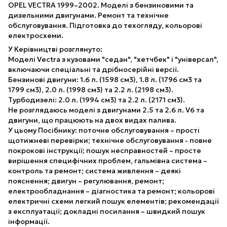
OPEL VECTRA 1999–2002. Моделі з бензиновими та
дизельними двигунами. Ремонт та технічне
обслуговування. Підготовка до техогляду, кольорові
електросхеми.
У Керівництві розглянуто:
Моделі Vectra з кузовами "седан", "хетчбек" і "універсал",
включаючи спеціальні та дрібносерійні версії.
Бензинові двигуни: 1.6 л. (1598 см3), 1.8 л. (1796 см3 та
1799 см3), 2.0 л. (1998 см3) та 2.2 л. (2198 см3).
Турбодизелі: 2.0 л. (1994 см3) та 2.2 л. (2171 см3).
Не розглядаюсь моделі з двигунами 2.5 та 2.6 л. V6 та
двигуни, що працюють на двох видах палива.
У цьому Посібнику: поточне обслуговування – прості
щотижневі перевірки; технічне обслуговування - повне
покрокові інструкції; пошук несправностей – просте
вирішення специфічних проблем, гальмівна система –
контроль та ремонт; система живлення – деякі
пояснення; двигун – регулювання, ремонт;
електрообладнання – діагностика та ремонт; кольорові
електричні схеми легкий пошук елементів; рекомендації
з експлуатації; докладні посилання – швидкий пошук
інформації.