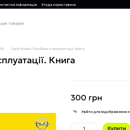
онтактна інформація
Угода користувача
EL
Opel Mokka. Посібник з експлуатації. Книга
сплуатації. Книга
300 грн
%
Увійти
для відображення н
Купити