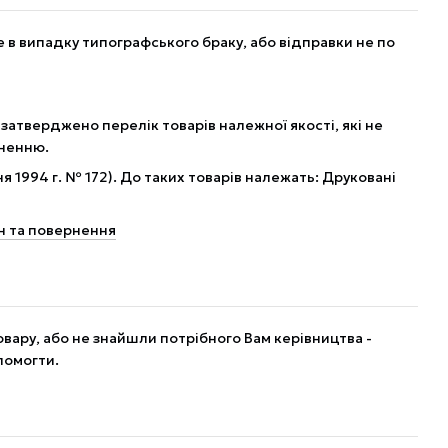
в випадку типографського браку, або відправки не по
 затверджено перелік товарів належної якості, які не
рненню.
я 1994 г. № 172). До таких товарів належать: Друковані
н та повернення
вару, або не знайшли потрібного Вам керівництва -
помогти.