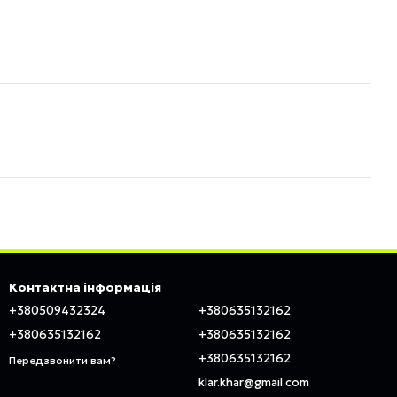
Контактна інформація
+380509432324
+380635132162
+380635132162
+380635132162
+380635132162
Передзвонити вам?
klar.khar@gmail.com