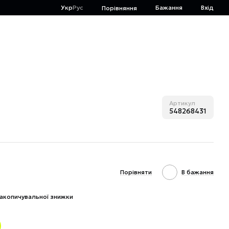
Укр
Рус
Бажання
Вхід
Порівняння
Артикул
548268431
Порівняти
В бажання
акопичувальної знижки