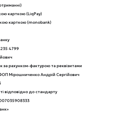
отриманні)
ою карткою (LiqPay)
кою карткою (monobank)
банку
3235 4799
ійович
к за рахунком-фактурою та реквізитами
 ФОП Мірошниченко Андрій Сергійович
3
ті відповідно до стандарту
007035908333
анк»