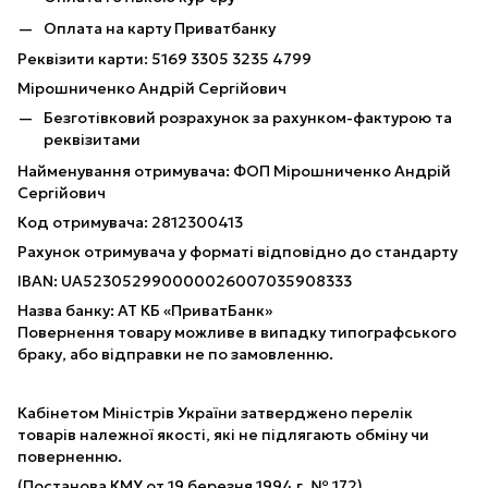
Оплата на карту Приватбанку
Реквізити карти: 5169 3305 3235 4799
Мірошниченко Андрій Сергійович
Безготівковий розрахунок за рахунком-фактурою та
реквізитами
Найменування отримувача: ФОП Мірошниченко Андрій
Сергійович
Код отримувача: 2812300413
Рахунок отримувача у форматі відповідно до стандарту
IBAN: UA523052990000026007035908333
Назва банку: АТ КБ «ПриватБанк»
Повернення товару можливе в випадку типографського
браку, або відправки не по замовленню.
Кабінетом Міністрів України затверджено перелік
товарів належної якості, які не підлягають обміну чи
поверненню.
(Постанова КМУ от 19 березня 1994 г. № 172).