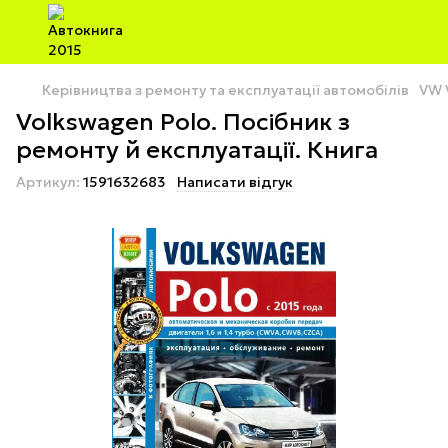
Керівництва з ремонту та експлуатації автомобілів
VW 
Volkswagen Polo. Посібник з
ремонту й експлуатації. Книга
Артикул:
1591632683
Написати відгук