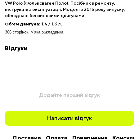
VW Polo (Фольксваген Поло). Посібник з ремонту,
інструкція з експлуатації. Моделі з 2015 року випуску,
обладнані бензиновими двигунами.
Об'єм двигуна
: 1.4 / 1.6 л.
306 сторінок, м'яка обкладинка.
Відгуки
Додайте перший відгук
Написати відгук
Доставка
Оплата
Повернення
Консульт