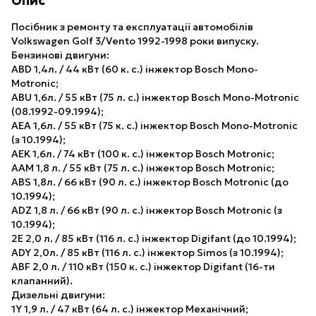
Опис
Посібник з ремонту та експлуатації автомобілів
Volkswagen Golf 3/Vento 1992-1998 роки випуску.
Бензинові двигуни:
ABD 1,4л. / 44 кВт (60 к. с.) інжектор Bosch Mono-
Motronic;
ABU 1,6л. / 55 кВт (75 л. с.) інжектор Bosch Mono-Motronic
(08.1992-09.1994);
AEA 1,6л. / 55 кВт (75 к. с.) інжектор Bosch Mono-Motronic
(з 10.1994);
AEK 1,6л. / 74 кВт (100 к. с.) інжектор Bosch Motronic;
AAM 1,8 л. / 55 кВт (75 л. с.) інжектор Bosch Motronic;
ABS 1,8л. / 66 кВт (90 л. с.) інжектор Bosch Motronic (до
10.1994);
ADZ 1,8 л. / 66 кВт (90 л. с.) інжектор Bosch Motronic (з
10.1994);
2E 2,0 л. / 85 кВт (116 л. с.) інжектор Digifant (до 10.1994);
ADY 2,0л. / 85 кВт (116 л. с.) інжектор Simos (з 10.1994);
ABF 2,0 л. / 110 кВт (150 к. с.) інжектор Digifant (16-ти
клапанний).
Дизельні двигуни:
1Y 1,9 л. / 47 кВт (64 л. с.) інжектор Механічний;