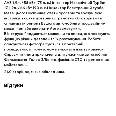
AAZ 1,9л. / 55 кВт (75 л. с.) інжектор Механічний Турбо;
1Z 1,9л. / 66 кВт (90 к. с.) інжектор Електронний турбо.
Мета цього Посібника: стати простою та зрозумілою
інструкцією, яка дозволить грамотно обговорити та
спланувати ремонт Вашого автомобіля з професійним
механіком або виконати його самотужки.
В Інструкції подаються малюнки та описи, що показують
функцію різних деталей та їх розташування. Роботи
описуються і фотографуються в поетапній
послідовності, тому їх може виконати навіть новачок.
Справжня книга призначена для власників автомобілів
Фольксваген Гольф 3/Венто, фахівців СТО та ремонтних
майстерень.
240 сторінок, м'яка обкладинка.
Відгуки