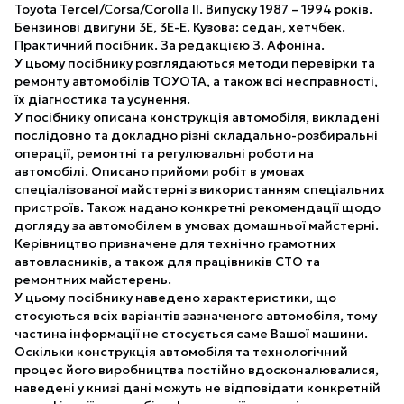
Toyota Tercel/Corsa/Corolla II. Випуску 1987 – 1994 років.
Бензинові двигуни 3Е, 3Е-Е. Кузова: седан, хетчбек.
Практичний посібник. За редакцією З. Афоніна.
У цьому посібнику розглядаються методи перевірки та
ремонту автомобілів ТОУОТА, а також всі несправності,
їх діагностика та усунення.
У посібнику описана конструкція автомобіля, викладені
послідовно та докладно різні складально-розбиральні
операції, ремонтні та регулювальні роботи на
автомобілі. Описано прийоми робіт в умовах
спеціалізованої майстерні з використанням спеціальних
пристроїв. Також надано конкретні рекомендації щодо
догляду за автомобілем в умовах домашньої майстерні.
Керівництво призначене для технічно грамотних
автовласників, а також для працівників СТО та
ремонтних майстерень.
У цьому посібнику наведено характеристики, що
стосуються всіх варіантів зазначеного автомобіля, тому
частина інформації не стосується саме Вашої машини.
Оскільки конструкція автомобіля та технологічний
процес його виробництва постійно вдосконалювалися,
наведені у книзі дані можуть не відповідати конкретній