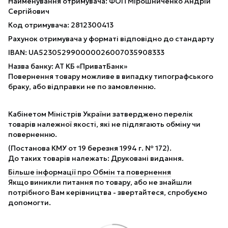
Найменування отримувача: ФОП Мірошниченко Андрій
Сергійович
Код отримувача: 2812300413
Рахунок отримувача у форматі відповідно до стандарту
IBAN: UA523052990000026007035908333
Назва банку: АТ КБ «ПриватБанк»
Повернення товару можливе в випадку типографського
браку, або відправки не по замовленню.
Кабінетом Міністрів України затверджено перелік
товарів належної якості, які не підлягають обміну чи
поверненню.
(Постанова КМУ от 19 березня 1994 г. № 172).
До таких товарів належать: Друковані видання.
Більше інформації про Обмін та повернення
Якщо виникли питання по товару, або не знайшли
потрібного Вам керівництва - звертайтеся, спробуємо
допомогти.