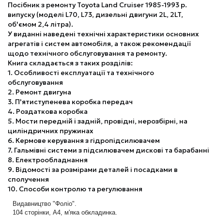
Посібник з ремонту Toyota Land Cruiser 1985-1993 р.
випуску (моделі L70, L73, дизельні двигуни 2L, 2LT,
об'ємом 2,4 літра).
У виданні наведені технічні характеристики основних
агрегатів і систем автомобіля, а також рекомендації
щодо технічного обслуговування та ремонту.
Книга складається з таких розділів:
1. Особливості експлуатації та технічного
обслуговування
2. Ремонт двигуна
3. П'ятиступенева коробка передач
4. Роздаткова коробка
5. Мости передній і задній, провідні, нерозбірні, на
циліндричних пружинах
6. Кермове керування з гідропідсилювачем
7. Гальмівні системи з підсилювачем дискові та барабанні
8. Електрообладнання
9. Відомості за розмірами деталей і посадками в
сполучення
10. Способи контролю та регулювання
Видавництво "Фоліо".
104 сторінки, А4, м'яка обкладинка.