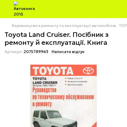
Керівництва з ремонту та експлуатації автомобілів
TOY
Toyota Land Cruiser. Посібник з
ремонту й експлуатації. Книга
Артикул:
2075789963
Написати відгук